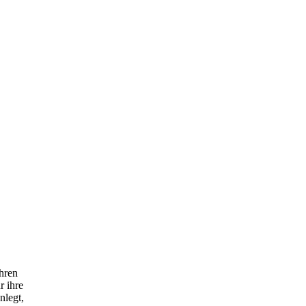
hren
r ihre
nlegt,