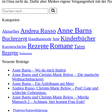
ist Oma nicht da. Dafür aber Meikes eigene Vergangenheit mit der No
Suchen
nach …
Kategorien
Anne Barns
Andrea Russo
Aktuelles
Kinderbücher
Buchrezept
Handlungsorte
Juist
Romane
Rezepte
Tatos
Kurzgeschichte
Rezepte
Testbacken
Neueste Beiträge
Anne Barns – Wo du mich findest
Anne Barns und Christin-Marie Below – Die magische
Weihnachtsbäckerei
Anne Barns – Ein Apfelbaum am Meer
Andrea Russo, Christin-Marie Below – Psst! Gute und
schlechte Geheimisse.
Anne Barns und Christin-Marie Below – Mirella
Manusch 2 – Achtung, hier kommt Frau Eule!
Datenschutzerklärung