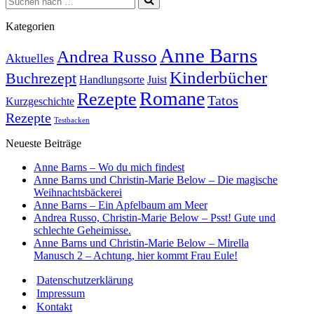
nach …
Kategorien
Anne Barns
Andrea Russo
Aktuelles
Kinderbücher
Buchrezept
Handlungsorte
Juist
Romane
Rezepte
Tatos
Kurzgeschichte
Rezepte
Testbacken
Neueste Beiträge
Anne Barns – Wo du mich findest
Anne Barns und Christin-Marie Below – Die magische
Weihnachtsbäckerei
Anne Barns – Ein Apfelbaum am Meer
Andrea Russo, Christin-Marie Below – Psst! Gute und
schlechte Geheimisse.
Anne Barns und Christin-Marie Below – Mirella
Manusch 2 – Achtung, hier kommt Frau Eule!
Datenschutzerklärung
Impressum
Kontakt