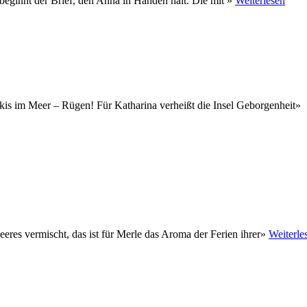
o beginnt der Brief, den Anna in Händen hält. Die mit »
Weiterlesen
kis im Meer – Rügen! Für Katharina verheißt die Insel Geborgenheit»
res vermischt, das ist für Merle das Aroma der Ferien ihrer»
Weiterle