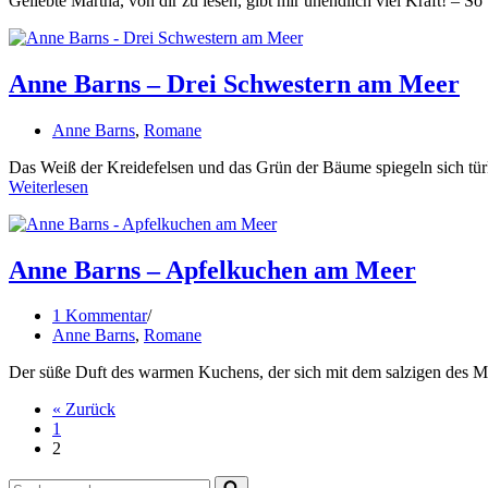
Geliebte Martha, von dir zu lesen, gibt mir unendlich viel Kraft! – S
Anne Barns – Drei Schwestern am Meer
Anne Barns
,
Romane
Das Weiß der Kreidefelsen und das Grün der Bäume spiegeln sich tür
Weiterlesen
Anne Barns – Apfelkuchen am Meer
1 Kommentar
Anne Barns
,
Romane
Der süße Duft des warmen Kuchens, der sich mit dem salzigen des Mee
« Zurück
1
2
Suchen