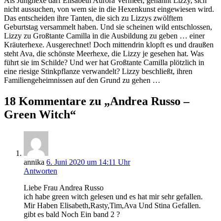
Als Junghexe darf Elisabeth Aurora Vermeer, genannt Lizzy, sich
nicht aussuchen, von wem sie in die Hexenkunst eingewiesen wird.
Das entscheiden ihre Tanten, die sich zu Lizzys zwölftem
Geburtstag versammelt haben. Und sie scheinen wild entschlossen,
Lizzy zu Großtante Camilla in die Ausbildung zu geben … einer
Kräuterhexe. Ausgerechnet! Doch mittendrin klopft es und draußen
steht Ava, die schönste Meerhexe, die Lizzy je gesehen hat. Was
führt sie im Schilde? Und wer hat Großtante Camilla plötzlich in
eine riesige Stinkpflanze verwandelt? Lizzy beschließt, ihren
Familiengeheimnissen auf den Grund zu gehen …
18 Kommentare zu „Andrea Russo –
Green Witch“
annika
6. Juni 2020 um 14:11 Uhr
Antworten
Liebe Frau Andrea Russo
ich habe green witch gelesen und es hat mir sehr gefallen.
Mir Haben Elisabeth,Rasty,Tim,Ava Und Stina Gefallen.
gibt es bald Noch Ein band 2 ?