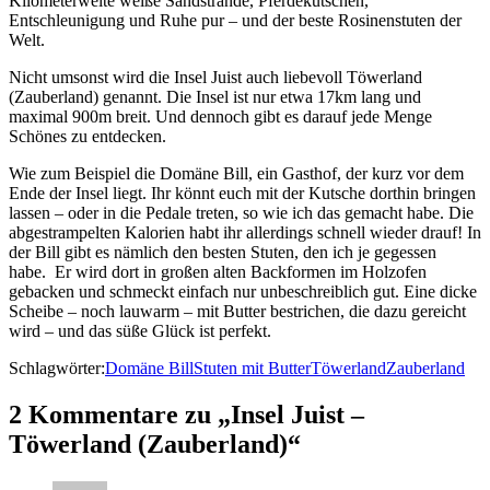
Kilometerweite weiße Sandstrände, Pferdekutschen,
Entschleunigung und Ruhe pur – und der beste Rosinenstuten der
Welt.
Nicht umsonst wird die Insel Juist auch liebevoll Töwerland
(Zauberland) genannt. Die Insel ist nur etwa 17km lang und
maximal 900m breit. Und dennoch gibt es darauf jede Menge
Schönes zu entdecken.
Wie zum Beispiel die Domäne Bill, ein Gasthof, der kurz vor dem
Ende der Insel liegt. Ihr könnt euch mit der Kutsche dorthin bringen
lassen – oder in die Pedale treten, so wie ich das gemacht habe. Die
abgestrampelten Kalorien habt ihr allerdings schnell wieder drauf! In
der Bill gibt es nämlich den besten Stuten, den ich je gegessen
habe. Er wird dort in großen alten Backformen im Holzofen
gebacken und schmeckt einfach nur unbeschreiblich gut. Eine dicke
Scheibe – noch lauwarm – mit Butter bestrichen, die dazu gereicht
wird – und das süße Glück ist perfekt.
Schlagwörter:
Domäne Bill
Stuten mit Butter
Töwerland
Zauberland
2 Kommentare zu „Insel Juist –
Töwerland (Zauberland)“